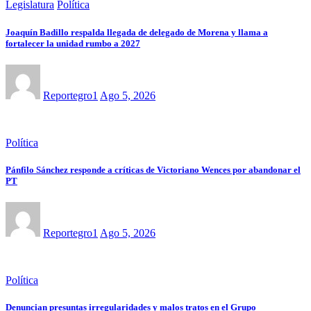
Legislatura
Política
Joaquín Badillo respalda llegada de delegado de Morena y llama a
fortalecer la unidad rumbo a 2027
Reportegro1
Ago 5, 2026
Política
Pánfilo Sánchez responde a críticas de Victoriano Wences por abandonar el
PT
Reportegro1
Ago 5, 2026
Política
Denuncian presuntas irregularidades y malos tratos en el Grupo