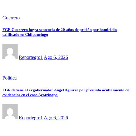
Guerrero
FGE Guerrero logra sentencia de 20 años de prisión por homicidio
calificado en Chilpancingo
Reportegro1
Ago 6, 2026
Política
FGR detiene al exgobernador Ángel Aguirre por presunto ocultamiento de
evidencias en el caso Ayotzinapa
Reportegro1
Ago 6, 2026