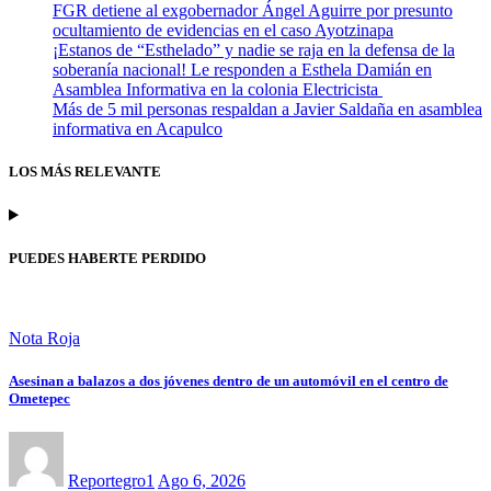
FGR detiene al exgobernador Ángel Aguirre por presunto
ocultamiento de evidencias en el caso Ayotzinapa
¡Estanos de “Esthelado” y nadie se raja en la defensa de la
soberanía nacional! Le responden a Esthela Damián en
Asamblea Informativa en la colonia Electricista
Más de 5 mil personas respaldan a Javier Saldaña en asamblea
informativa en Acapulco
LOS MÁS RELEVANTE
PUEDES HABERTE PERDIDO
Nota Roja
Asesinan a balazos a dos jóvenes dentro de un automóvil en el centro de
Ometepec
Reportegro1
Ago 6, 2026