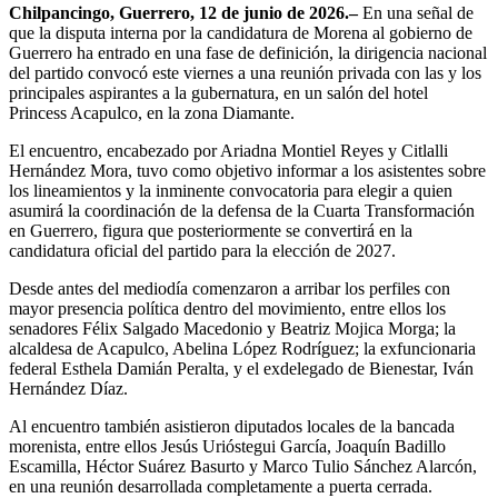
Chilpancingo, Guerrero, 12 de junio de 2026.–
En una señal de
que la disputa interna por la candidatura de Morena al gobierno de
Guerrero ha entrado en una fase de definición, la dirigencia nacional
del partido convocó este viernes a una reunión privada con las y los
principales aspirantes a la gubernatura, en un salón del hotel
Princess Acapulco, en la zona Diamante.
El encuentro, encabezado por Ariadna Montiel Reyes y Citlalli
Hernández Mora, tuvo como objetivo informar a los asistentes sobre
los lineamientos y la inminente convocatoria para elegir a quien
asumirá la coordinación de la defensa de la Cuarta Transformación
en Guerrero, figura que posteriormente se convertirá en la
candidatura oficial del partido para la elección de 2027.
Desde antes del mediodía comenzaron a arribar los perfiles con
mayor presencia política dentro del movimiento, entre ellos los
senadores Félix Salgado Macedonio y Beatriz Mojica Morga; la
alcaldesa de Acapulco, Abelina López Rodríguez; la exfuncionaria
federal Esthela Damián Peralta, y el exdelegado de Bienestar, Iván
Hernández Díaz.
Al encuentro también asistieron diputados locales de la bancada
morenista, entre ellos Jesús Urióstegui García, Joaquín Badillo
Escamilla, Héctor Suárez Basurto y Marco Tulio Sánchez Alarcón,
en una reunión desarrollada completamente a puerta cerrada.