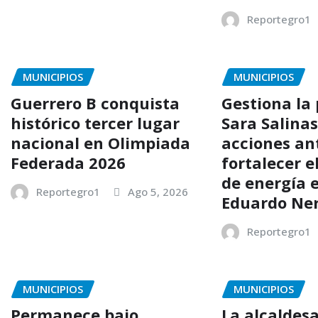
Reportegro1
MUNICIPIOS
MUNICIPIOS
Guerrero B conquista
Gestiona la
histórico tercer lugar
Sara Salina
nacional en Olimpiada
acciones an
Federada 2026
fortalecer e
de energía e
Reportegro1
Ago 5, 2026
Eduardo Ner
Reportegro1
MUNICIPIOS
MUNICIPIOS
Permanece bajo
La alcaldes