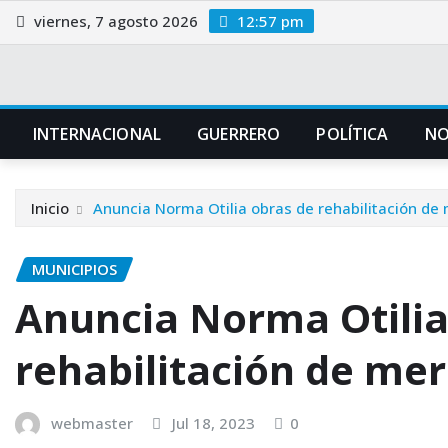
Saltar
viernes, 7 agosto 2026
12:57 pm
al
contenido
INTERNACIONAL
GUERRERO
POLÍTICA
NO
Inicio
Anuncia Norma Otilia obras de rehabilitación de
MUNICIPIOS
Anuncia Norma Otilia
rehabilitación de me
webmaster
Jul 18, 2023
0