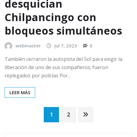
desquician
Chilpancingo con
bloqueos simultáneos
webmaster
Jul 7, 2023
0
También cerraron la autopista del Sol para exigir la
liberación de uno de sus compañeros; fueron
replegados por policías Por…
LEER MÁS
Paginación
1
2
de