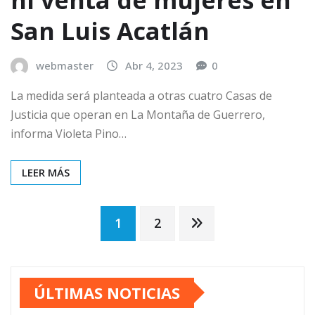
San Luis Acatlán
webmaster
Abr 4, 2023
0
La medida será planteada a otras cuatro Casas de
Justicia que operan en La Montaña de Guerrero,
informa Violeta Pino…
LEER MÁS
Paginación
1
2
de
ÚLTIMAS NOTICIAS
entradas