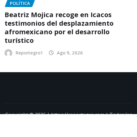
POLÍTICA
Beatriz Mojica recoge en Icacos
testimonios del desplazamiento
afromexicano por el desarrollo
turístico
Reportegro1
Ago 9, 2026
Copyright © 2026 | https://reportegro.com | Todos los
derechos reservados
|
NewsExo
por
ThemeArile