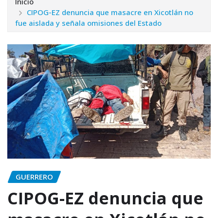
Inicio
CIPOG-EZ denuncia que masacre en Xicotlán no
fue aislada y señala omisiones del Estado
GUERRERO
CIPOG-EZ denuncia que