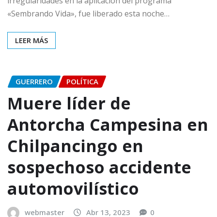
irregularidades en la aplicación del programa
«Sembrando Vida», fue liberado esta noche…
LEER MÁS
GUERRERO
POLÍTICA
Muere líder de
Antorcha Campesina en
Chilpancingo en
sospechoso accidente
automovilístico
webmaster
Abr 13, 2023
0