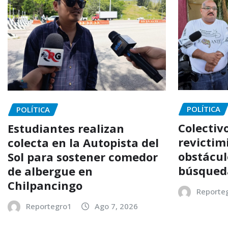
POLÍTICA
POLÍTICA
Colectiv
Estudiantes realizan
revictim
colecta en la Autopista del
obstácul
Sol para sostener comedor
búsqued
de albergue en
Chilpancingo
Reporte
Reportegro1
Ago 7, 2026