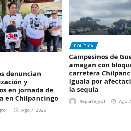
POLÍTICA
Campesinos de Gue
amagan con bloque
carretera Chilpanc
os denuncian
Iguala por afectac
ización y
la sequía
os en jornada de
a en Chilpancingo
Reportegro1
Ago 7
gro1
Ago 7, 2026