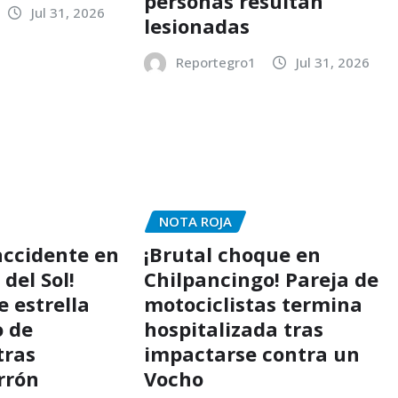
personas resultan
Jul 31, 2026
lesionadas
Reportegro1
Jul 31, 2026
NOTA ROJA
accidente en
¡Brutal choque en
 del Sol!
Chilpancingo! Pareja de
 estrella
motociclistas termina
o de
hospitalizada tras
tras
impactarse contra un
rrón
Vocho