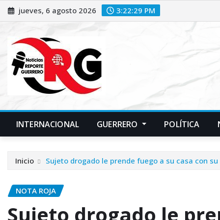
Saltar
jueves, 6 agosto 2026
3:22:30 PM
al
contenido
INTERNACIONAL
GUERRERO
POLÍTICA
Inicio
Sujeto drogado le prende fuego a su casa con su
NOTA ROJA
Sujeto drogado le pre