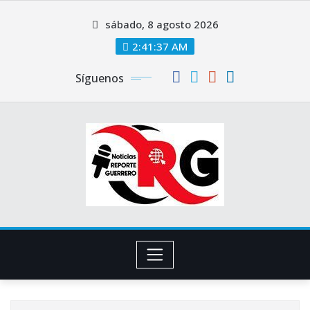
Saltar
sábado, 8 agosto 2026
al
contenido
2:41:38 AM
Síguenos