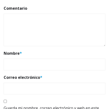
Comentario
Nombre
*
Correo electrónico
*
Guarda mi nombre, correo electrónico y web en este