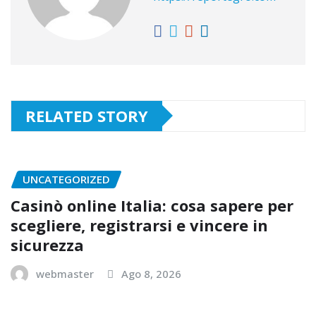
RELATED STORY
UNCATEGORIZED
Casinò online Italia: cosa sapere per
scegliere, registrarsi e vincere in
sicurezza
webmaster
Ago 8, 2026