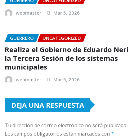
GUERRERO
UNCATEGORIZED
webmaster
Mar 5, 2026
GUERRERO
UNCATEGORIZED
Realiza el Gobierno de Eduardo Neri
la Tercera Sesión de los sistemas
municipales
webmaster
Mar 5, 2026
DEJA UNA RESPUESTA
Tu dirección de correo electrónico no será publicada.
Los campos obligatorios están marcados con
*