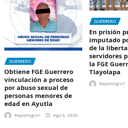
GUERRERO
En prisión p
imputado po
de la libert
servidores p
GUERRERO
la FGE Guer
Obtiene FGE Guerrero
Tlayolapa
vinculación a proceso
Reportegro1
por abuso sexual de
personas menores de
edad en Ayutla
Reportegro1
Ago 6, 2026