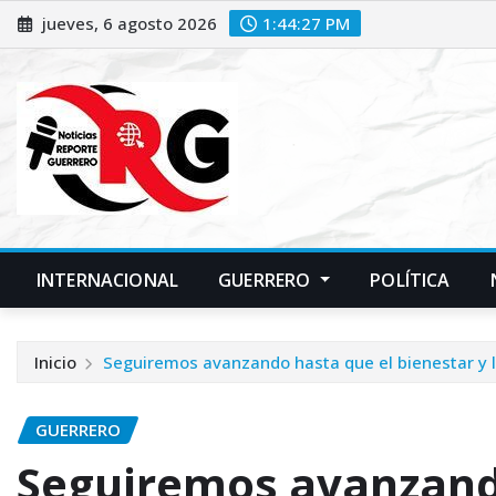
Saltar
jueves, 6 agosto 2026
1:44:28 PM
al
contenido
INTERNACIONAL
GUERRERO
POLÍTICA
Inicio
Seguiremos avanzando hasta que el bienestar y la
GUERRERO
Seguiremos avanzand