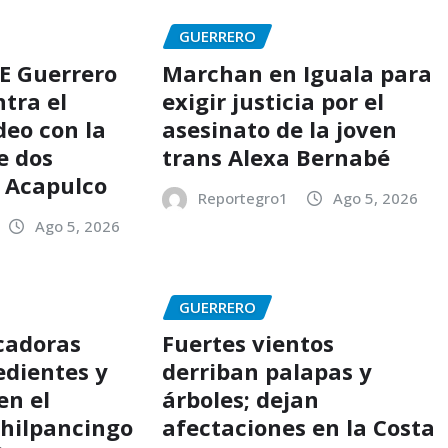
GUERRERO
E Guerrero
Marchan en Iguala para
tra el
exigir justicia por el
eo con la
asesinato de la joven
e dos
trans Alexa Bernabé
 Acapulco
Reportegro1
Ago 5, 2026
Ago 5, 2026
GUERRERO
cadoras
Fuertes vientos
edientes y
derriban palapas y
en el
árboles; dejan
hilpancingo
afectaciones en la Costa