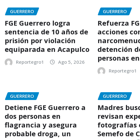
GUERRERO
GUERRERO
FGE Guerrero logra
Refuerza FG
sentencia de 10 años de
acciones con
prisión por violación
narcomenud
equiparada en Acapulco
detención d
personas en
Reportegro1
Ago 5, 2026
Reportegro1
GUERRERO
GUERRERO
Detiene FGE Guerrero a
Madres bus
dos personas en
revisan exp
flagrancia y asegura
fotografías 
probable droga, un
Semefo de C