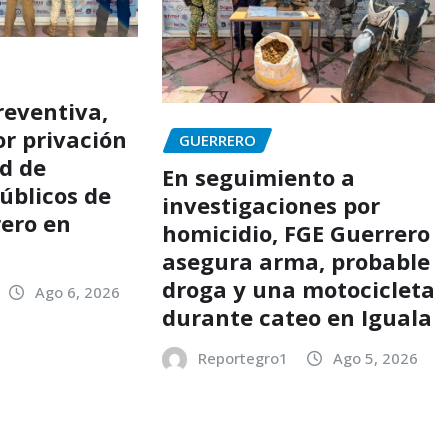
reventiva,
r privación
GUERRERO
ad de
En seguimiento a
úblicos de
investigaciones por
rero en
homicidio, FGE Guerrero
asegura arma, probable
droga y una motocicleta
Ago 6, 2026
durante cateo en Iguala
Reportegro1
Ago 5, 2026