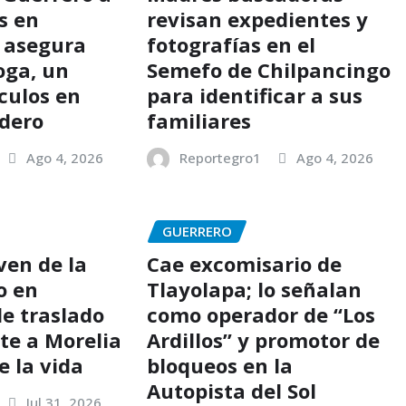
s en
revisan expedientes y
y asegura
fotografías en el
oga, un
Semefo de Chilpancingo
culos en
para identificar a sus
udero
familiares
Ago 4, 2026
Reportegro1
Ago 4, 2026
GUERRERO
ven de la
Cae excomisario de
o en
Tlayolapa; lo señalan
de traslado
como operador de “Los
te a Morelia
Ardillos” y promotor de
e la vida
bloqueos en la
Autopista del Sol
Jul 31, 2026