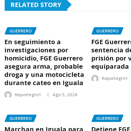
RELATED STORY
GUERRERO
GUERRERO
En seguimiento a
FGE Guerrer
investigaciones por
sentencia d
homicidio, FGE Guerrero
prisión por 
asegura arma, probable
equiparada 
droga y una motocicleta
Reportegro1
durante cateo en Iguala
Reportegro1
Ago 5, 2026
GUERRERO
GUERRERO
Marchan en Iguala para
Detiene FGE