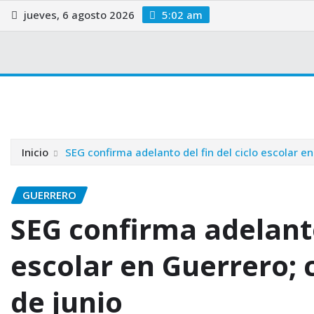
Saltar
jueves, 6 agosto 2026
5:02 am
al
contenido
Internacional
Guerrero
Política
Nota Roja
Legis
Inicio
SEG confirma adelanto del fin del ciclo escolar en
GUERRERO
SEG confirma adelanto 
escolar en Guerrero; c
de junio