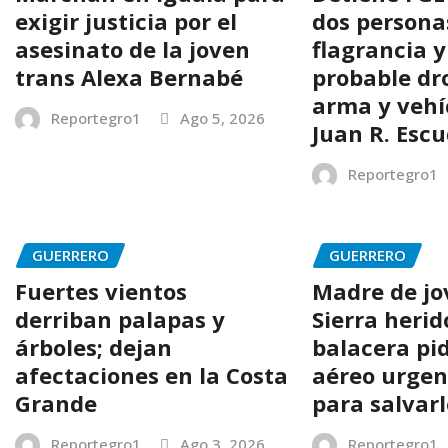
exigir justicia por el
dos persona
asesinato de la joven
flagrancia 
trans Alexa Bernabé
probable dr
arma y vehí
Reportegro1
Ago 5, 2026
Juan R. Esc
Reportegro1
GUERRERO
GUERRERO
Fuertes vientos
Madre de jo
derriban palapas y
Sierra herid
árboles; dejan
balacera pi
afectaciones en la Costa
aéreo urgen
Grande
para salvarl
Reportegro1
Ago 3, 2026
Reportegro1