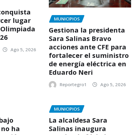
conquista
rcer lugar
MUNICIPIOS
 Olimpiada
Gestiona la presidenta
026
Sara Salinas Bravo
acciones ante CFE para
Ago 5, 2026
fortalecer el suministro
de energía eléctrica en
Eduardo Neri
Reportegro1
Ago 5, 2026
MUNICIPIOS
bajo
La alcaldesa Sara
 no ha
Salinas inaugura