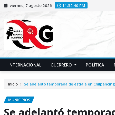
Saltar
viernes, 7 agosto 2026
11:32:41 PM
al
contenido
INTERNACIONAL
GUERRERO
POLÍTICA
Inicio
Se adelantó temporada de estiaje en Chilpancin
MUNICIPIOS
Se adelantó temporad