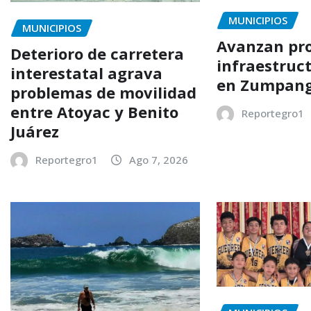
MUNICIPIOS
MUNICIPIOS
Avanzan pro
Deterioro de carretera
infraestruc
interestatal agrava
en Zumpang
problemas de movilidad
entre Atoyac y Benito
Reportegro1
Juárez
Reportegro1
Ago 7, 2026