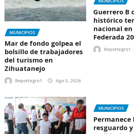
MUNICIPIOS
Guerrero B 
histórico te
nacional en
MUNICIPIOS
Federada 2
Mar de fondo golpea el
Reportegro1
bolsillo de trabajadores
del turismo en
Zihuatanejo
Reportegro1
Ago 5, 2026
MUNICIPIOS
Permanece 
resguardo y