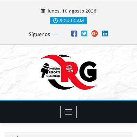
Saltar
lunes, 10 agosto 2026
al
contenido
8:24:15 AM
Síguenos