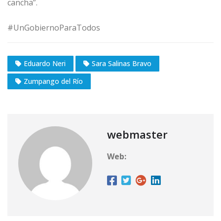
cancha”.
#UnGobiernoParaTodos
Eduardo Neri
Sara Salinas Bravo
Zumpango del Río
webmaster
Web: