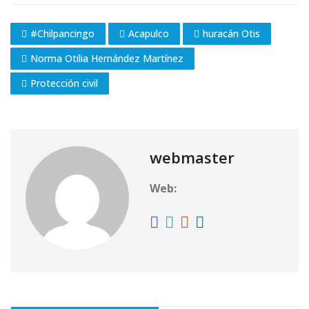
#Chilpancingo
Acapulco
huracán Otis
Norma Otilia Hernández Martínez
Protección civil
webmaster
Web: