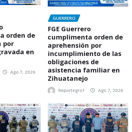
GUERRERO
o
FGE Guerrero
a orden de
cumplimenta orden de
 por
aprehensión por
gravada en
incumplimiento de las
o
obligaciones de
asistencia familiar en
Ago 7, 2026
Zihuatanejo
Reportegro1
Ago 7, 2026