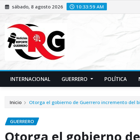
Saltar
sábado, 8 agosto 2026
10:34:00 AM
al
contenido
INTERNACIONAL
GUERRERO
POLÍTICA
Inicio
Otorga el gobierno de Guerrero incremento del b
GUERRERO
Otorga el gobierno d