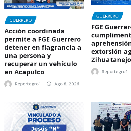
GUERRERO
GUERRERO
FGE Guerrer
Acción coordinada
cumpliment
permite a FGE Guerrero
aprehensión
detener en flagrancia a
extorsión a
una persona y
Zihuatanej
recuperar un vehículo
en Acapulco
Reportegro1
Reportegro1
Ago 8, 2026