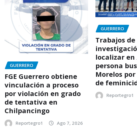
GUERRERO
Trabajos de
investigaci
localizar en
persona bu
GUERRERO
Morelos por
FGE Guerrero obtiene
de feminici
vinculación a proceso
por violación en grado
Reportegro1
de tentativa en
Chilpancingo
Reportegro1
Ago 7, 2026