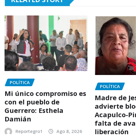
POLÍTICA
POLÍTICA
Mi único compromiso es
Madre de Je
con el pueblo de
advierte bl
Guerrero: Esthela
Acapulco-Pi
Damián
falta de av
liberación
Reportegro1
Ago 8, 2026