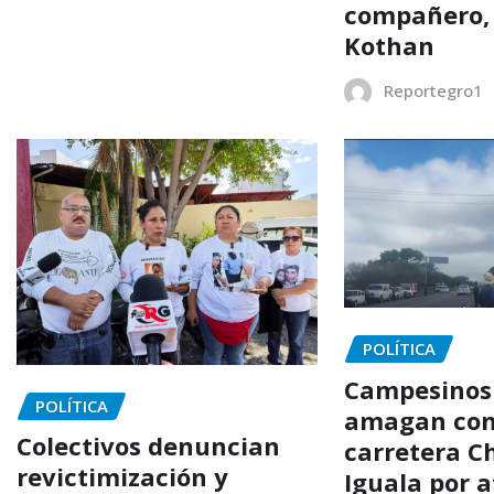
compañero,
Kothan
Reportegro1
POLÍTICA
Campesinos
POLÍTICA
amagan con
Colectivos denuncian
carretera C
revictimización y
Iguala por 