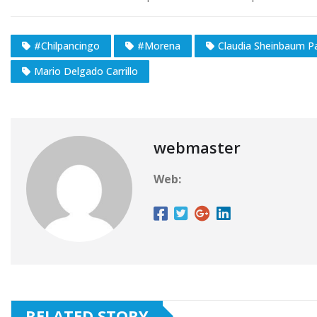
#Chilpancingo
#Morena
Claudia Sheinbaum P
Mario Delgado Carrillo
webmaster
Web:
RELATED STORY