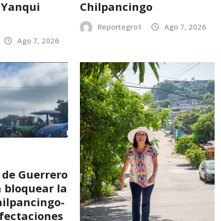
 Yanqui
Chilpancingo
Reportegro1
Ago 7, 2026
Ago 7, 2026
 de Guerrero
 bloquear la
hilpancingo-
afectaciones