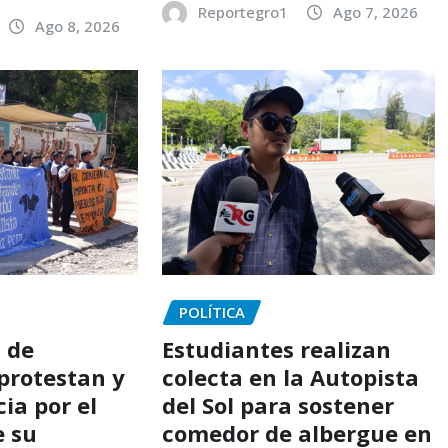
Reportegro1
Ago 7, 2026
Ago 8, 2026
POLÍTICA
 de
Estudiantes realizan
protestan y
colecta en la Autopista
cia por el
del Sol para sostener
e su
comedor de albergue en