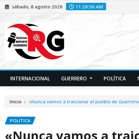
Saltar
sábado, 8 agosto 2026
11:28:51 AM
al
contenido
INTERNACIONAL
GUERRERO
POLÍTICA
Inicio
«Nunca vamos a traicionar al pueblo de Guerrer
POLÍTICA
«Nunca vamos a traic