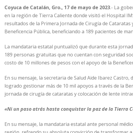
Coyuca de Catalán, Gro., 17 de mayo de 2023
.- La gobe
en la región de Tierra Caliente donde visitó el Hospital I
resultados de la Primera Jornada de Cirugía de Cataratas 
Beneficencia Pública, beneficiando a 189 pacientes de man
La mandataria estatal puntualizó que durante esta jornada
189 personas gratuitas que no cuentan con seguridad soci
costo de 10 millones de pesos con el apoyo de la Beneficen
En su mensaje, la secretaria de Salud Aide Ibarez Castro
logrado gestionar más de 10 mil apoyos a través de la Ben
jornada de cirugía de cataratas y colocación de lente intra
«Ni un paso atrás hasta conquistar la paz de la Tierra C
En su mensaje, la mandataria estatal ante personal médico,
región, refrendo su absoluta convicción de transformar a 