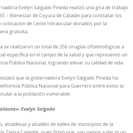
rnadora Evelyn Salgado Pineda realizó una gira de trabajo
MSS – Bienestar de Coyuca de Catalán para constatar los
y colocación de Lente Intraocular donados por la
era gratuita.
 se realizaron un total de 256 cirugías oftalmológicas a
al específica en el campo de la salud y que representó un
cia Pública Nacional, logrando elevar su calidad de vida.
, destacó que la gobernadora Evelyn Salgado Pineda ha
eficencia Pública Nacional para Guerrero entre estos la
ocular a la población vulnerable.
aliente»: Evelyn Salgado
 alcaldesas y alcaldes de ediles de municipios de la
la Tierra Caliente, pues firmó que, «no vamos a dar ni un