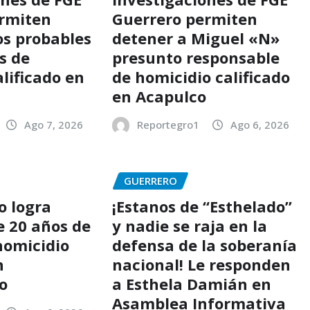
ermiten
Guerrero permiten
os probables
detener a Miguel «N»
s de
presunto responsable
lificado en
de homicidio calificado
en Acapulco
Ago 7, 2026
Reportegro1
Ago 6, 2026
GUERRERO
o logra
¡Estanos de “Esthelado”
e 20 años de
y nadie se raja en la
homicidio
defensa de la soberanía
n
nacional! Le responden
o
a Esthela Damián en
Asamblea Informativa