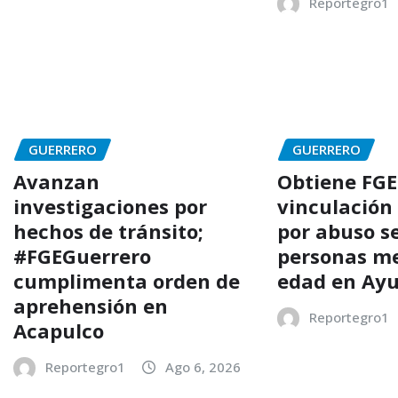
Reportegro1
GUERRERO
GUERRERO
Avanzan
Obtiene FGE
investigaciones por
vinculación
hechos de tránsito;
por abuso s
#FGEGuerrero
personas m
cumplimenta orden de
edad en Ayu
aprehensión en
Reportegro1
Acapulco
Reportegro1
Ago 6, 2026