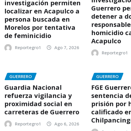
investigación permiten
Guerrero p
localizar en Acapulco a
detener a d
persona buscada en
responsable
Morelos por tentativa
homicidio ca
de feminicidio
Acapulco
Reportegro1
Ago 7, 2026
Reportegro1
GUERRERO
GUERRERO
Guardia Nacional
FGE Guerrer
refuerza vigilancia y
sentencia d
proximidad social en
prisión por 
carreteras de Guerrero
calificado e
Chilpancing
Reportegro1
Ago 6, 2026