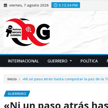
Saltar
viernes, 7 agosto 2026
5:13:35 PM
al
contenido
INTERNACIONAL
GUERRERO
POLÍTICA
Inicio
«Ni un paso atrás hasta conquistar la paz de la Ti
GUERRERO
«Ni un paso atrás has