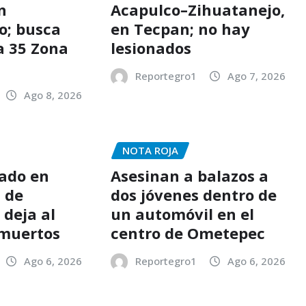
n
Acapulco–Zihuatanejo,
o; busca
en Tecpan; no hay
a 35 Zona
lesionados
Reportegro1
Ago 7, 2026
Ago 8, 2026
NOTA ROJA
ado en
Asesinan a balazos a
 de
dos jóvenes dentro de
 deja al
un automóvil en el
 muertos
centro de Ometepec
Ago 6, 2026
Reportegro1
Ago 6, 2026