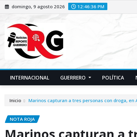
Saltar
domingo, 9 agosto 2026
12:46:36 PM
al
contenido
INTERNACIONAL
GUERRERO
POLÍTICA
Inicio
Marinos capturan a tres personas con droga, en
NOTA ROJA
Marinos capturan a t