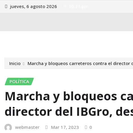
Saltar
jueves, 6 agosto 2026
10:21 pm
al
contenido
Internacional
Guerrero
Política
Nota Roja
Legis
Inicio
Marcha y bloqueos carreteros contra el director 
POLÍTICA
Marcha y bloqueos ca
director del IBGro, d
webmaster
Mar 17, 2023
0