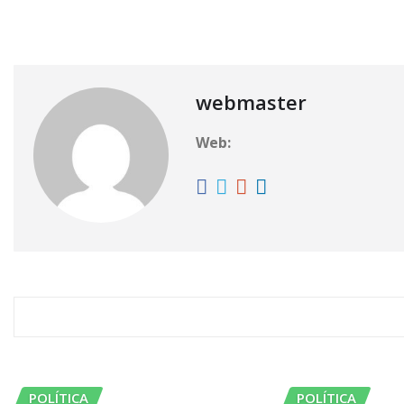
#Chilpancingo
Ernesto Ávila Damián
IBGro
webmaster
Web:
RELATED STORY
POLÍTICA
POLÍTICA