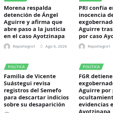
Morena respalda
PRI confía e
detención de Ángel
inocencia d
Aguirre y afirma que
exgobernad
abre paso a la justicia
Aguirre tra
en el caso Ayotzinapa
por caso Ay
Reportegro1
Ago 6, 2026
Reportegro1
POLÍTICA
POLÍTICA
Familia de Vicente
FGR detiene
Suástegui revisa
exgobernad
registros del Semefo
Aguirre por
para descartar indicios
ocultamient
sobre su desaparición
evidencias e
Ayotzinapa