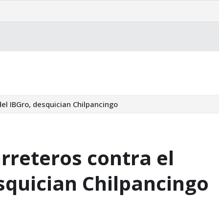
latura
del IBGro, desquician Chilpancingo
rreteros contra el
esquician Chilpancingo