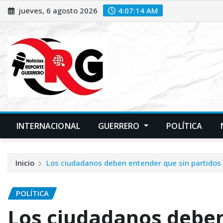
Saltar
jueves, 6 agosto 2026
4:07:14 AM
al
contenido
INTERNACIONAL
GUERRERO
POLÍTICA
Inicio
Los ciudadanos deben entender que sin partidos n
POLÍTICA
Los ciudadanos deben