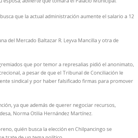
 esposa; advierte que tomará el Palacio Municipal.
, busca que la actual administración aumente el salario a 12
na del Mercado Baltazar R. Leyva Mancilla y otra de
remiados que por temor a represalias pidió el anonimato,
ecional, a pesar de que el Tribunal de Conciliación le
ente sindical y por haber falsificado firmas para promover
nción, ya que además de querer negociar recursos,
ldesa, Norma Otilia Hernández Martínez.
no, quién busca la elección en Chilpancingo se
e trate de un tema político.