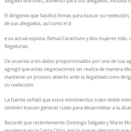
Salgado Martínez, aumento para sus allegados, incluida su
El dirigente que falsificó firmas para buscar su reelección
de sus allegados, así como el d
e su actual esposa, Betsai Carachure y dos mujeres más, u
Regidurías.
De acuerdo a los datos proporcionados por uno de sus ag
agregó que estas negociaciones las realiza de manera discr
mantiene un proceso abierto ante la ilegalidad como dirig
su reelección.
La fuente señaló que estos movimientos traen doble inte
también buscan generar ruido para desacreditar a la alca
Recordó que recientemente Domingo Salgado y Mario More
reunieron en la Costa Chica, por lo que no descartan que s