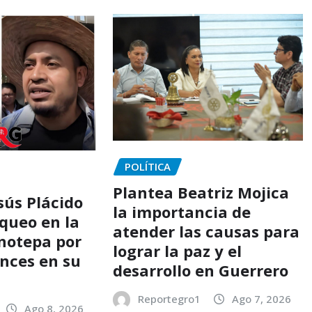
POLÍTICA
Plantea Beatriz Mojica
sús Plácido
la importancia de
oqueo en la
atender las causas para
notepa por
lograr la paz y el
ances en su
desarrollo en Guerrero
Reportegro1
Ago 7, 2026
Ago 8, 2026