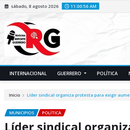
Saltar
sábado, 8 agosto 2026
11:00:57 AM
al
contenido
INTERNACIONAL
GUERRERO
POLÍTICA
Inicio
Líder sindical organiza protesta para exigir aum
MUNICIPIOS
POLÍTICA
Líder sindical organiz