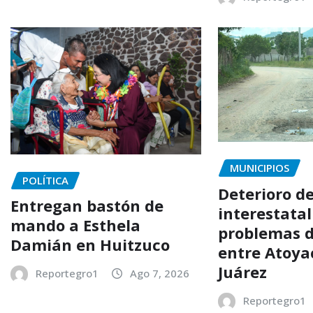
MUNICIPIOS
POLÍTICA
Deterioro d
Entregan bastón de
interestata
mando a Esthela
problemas d
Damián en Huitzuco
entre Atoya
Juárez
Reportegro1
Ago 7, 2026
Reportegro1