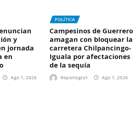
POLÍTICA
denuncian
Campesinos de Guerrero
ión y
amagan con bloquear la
en jornada
carretera Chilpancingo-
a en
Iguala por afectaciones
o
de la sequía
Ago 7, 2026
Reportegro1
Ago 7, 2026