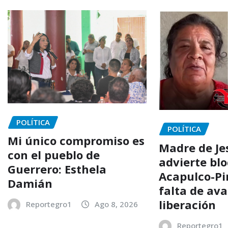
POLÍTICA
POLÍTICA
Mi único compromiso es
Madre de Je
con el pueblo de
advierte bl
Guerrero: Esthela
Acapulco-Pi
Damián
falta de av
liberación
Reportegro1
Ago 8, 2026
Reportegro1