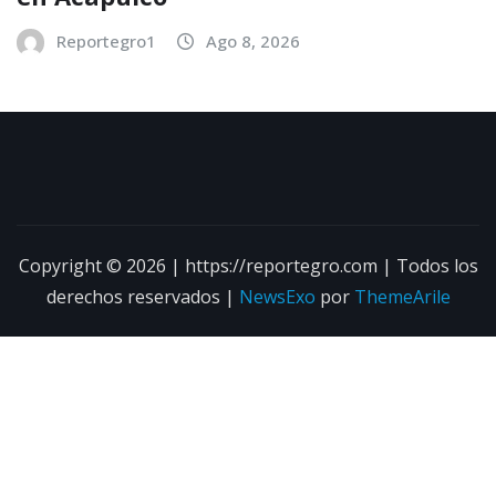
Reportegro1
Ago 8, 2026
Copyright © 2026 | https://reportegro.com | Todos los
derechos reservados
|
NewsExo
por
ThemeArile