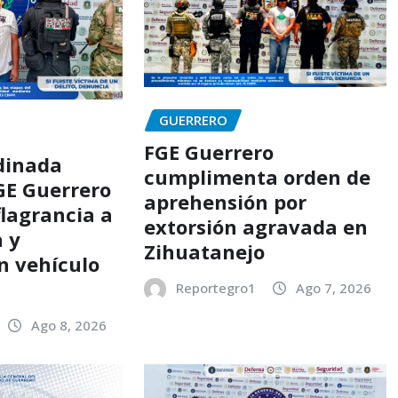
GUERRERO
FGE Guerrero
dinada
cumplimenta orden de
GE Guerrero
aprehensión por
flagrancia a
extorsión agravada en
 y
Zihuatanejo
n vehículo
o
Reportegro1
Ago 7, 2026
Ago 8, 2026