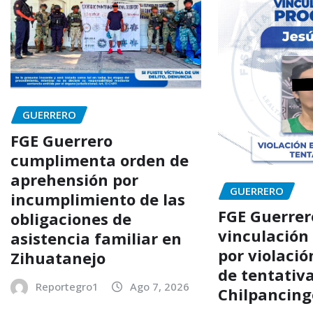
GUERRERO
FGE Guerrero
cumplimenta orden de
aprehensión por
GUERRERO
incumplimiento de las
FGE Guerrer
obligaciones de
vinculación
asistencia familiar en
por violaci
Zihuatanejo
de tentativ
Reportegro1
Ago 7, 2026
Chilpancing