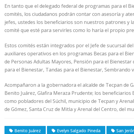
En tanto que el delegado federal de programas para el Bie
comités, los ciudadanos podrán contar con asesoría y ate
jefes, ustedes los beneficiarios son nuestros patrones y 
comité que esté para servirles como lo haría el propio pre
Estos comités están integrados por el Jefe de sucursal de
auxiliares operativos en los programas Becas para el Bien
de Personas Adultas Mayores, Pensión para el Bienestar 
para el Bienestar, Tandas para el Bienestar, Sembrando vi
Acompañaron a la gobernadora el alcalde de Tecpan de Gal
Benito Juárez, Glafira Meraza Prudente; los beneficiarios
como pobladores del Súchil, municipio de Tecpan y Arenal
de Gómez, Santa Cruz de Mitla y Arenal del Centro, del mu
Benito Juárez
Evelyn Salgado Pineda
San Jeró