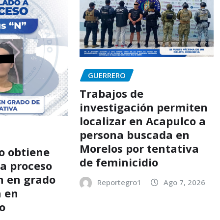
GUERRERO
Trabajos de
investigación permiten
localizar en Acapulco a
persona buscada en
Morelos por tentativa
o obtiene
de feminicidio
 a proceso
ón en grado
Reportegro1
Ago 7, 2026
a en
o