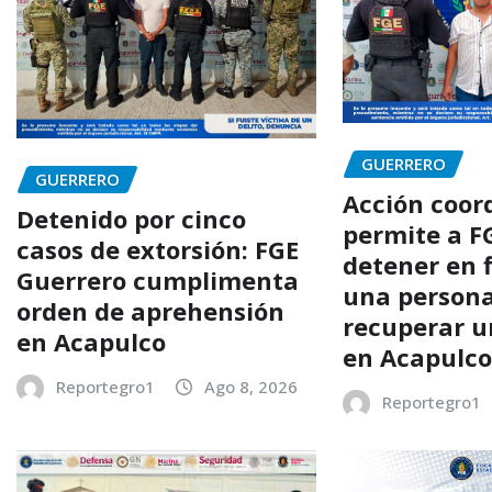
GUERRERO
GUERRERO
Acción coor
Detenido por cinco
permite a F
casos de extorsión: FGE
detener en 
Guerrero cumplimenta
una persona
orden de aprehensión
recuperar u
en Acapulco
en Acapulc
Reportegro1
Ago 8, 2026
Reportegro1