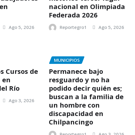
 en
nacional en Olimpiada
o
Federada 2026
Ago 5, 2026
Reportegro1
Ago 5, 2026
MUNICIPIOS
os Cursos de
Permanece bajo
 en
resguardo y no ha
el Río
podido decir quién es;
buscan a la familia de
Ago 3, 2026
un hombre con
discapacidad en
Chilpancingo
Reportegro1
Ago 3, 2026