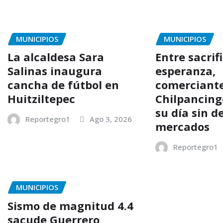
MUNICIPIOS
MUNICIPIOS
La alcaldesa Sara
Entre sacrifi
Salinas inaugura
esperanza,
cancha de fútbol en
comerciante
Huitziltepec
Chilpancing
su día sin de
Reportegro1
Ago 3, 2026
mercados
Reportegro1
MUNICIPIOS
Sismo de magnitud 4.4
sacude Guerrero