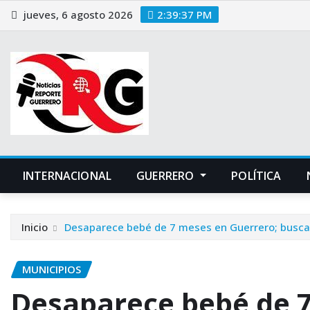
Saltar
jueves, 6 agosto 2026
2:39:38 PM
al
contenido
INTERNACIONAL
GUERRERO
POLÍTICA
Inicio
Desaparece bebé de 7 meses en Guerrero; buscan
MUNICIPIOS
Desaparece bebé de 7