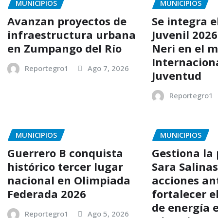
MUNICIPIOS
MUNICIPIOS
Avanzan proyectos de
Se integra e
infraestructura urbana
Juvenil 202
en Zumpango del Río
Neri en el m
Internaciona
Reportegro1
Ago 7, 2026
Juventud
Reportegro1
MUNICIPIOS
MUNICIPIOS
Guerrero B conquista
Gestiona la
histórico tercer lugar
Sara Salina
nacional en Olimpiada
acciones an
Federada 2026
fortalecer e
de energía e
Reportegro1
Ago 5, 2026