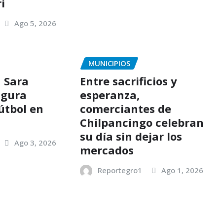
i
Ago 5, 2026
MUNICIPIOS
a Sara
Entre sacrificios y
ugura
esperanza,
útbol en
comerciantes de
c
Chilpancingo celebran
su día sin dejar los
Ago 3, 2026
mercados
Reportegro1
Ago 1, 2026