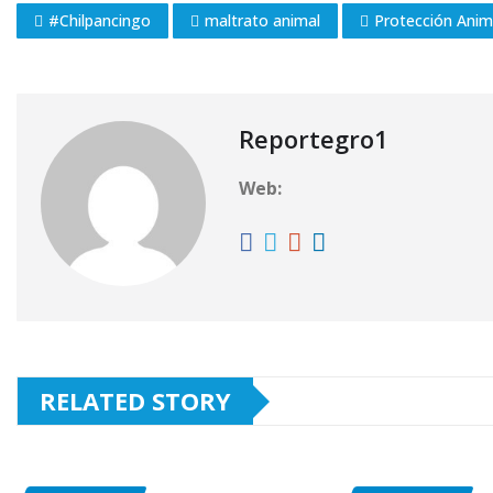
#Chilpancingo
maltrato animal
Protección Anim
Reportegro1
Web:
RELATED STORY