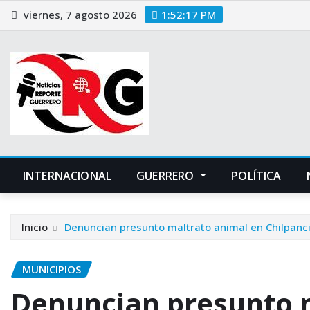
Saltar
viernes, 7 agosto 2026
1:52:18 PM
al
contenido
INTERNACIONAL
GUERRERO
POLÍTICA
Inicio
Denuncian presunto maltrato animal en Chilpanc
MUNICIPIOS
Denuncian presunto 