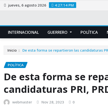
Saltar
jueves, 6 agosto 2026
4:27:14 PM
al
contenido
INTERNACIONAL
GUERRERO
POLÍTICA
Inicio
De esta forma se repartieron las candidaturas P
POLÍTICA
De esta forma se repa
candidaturas PRI, PR
webmaster
Nov 28, 2023
0