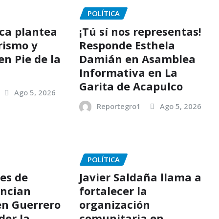
POLÍTICA
ica plantea
¡Tú sí nos representas!
rismo y
Responde Esthela
en Pie de la
Damián en Asamblea
Informativa en La
Garita de Acapulco
Ago 5, 2026
Reportegro1
Ago 5, 2026
POLÍTICA
es de
Javier Saldaña llama a
ncian
fortalecer la
en Guerrero
organización
der la
comunitaria en