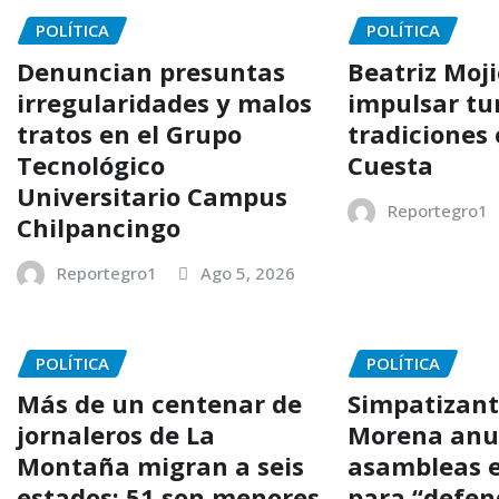
POLÍTICA
POLÍTICA
Denuncian presuntas
Beatriz Moj
irregularidades y malos
impulsar tu
tratos en el Grupo
tradiciones 
Tecnológico
Cuesta
Universitario Campus
Reportegro1
Chilpancingo
Reportegro1
Ago 5, 2026
POLÍTICA
POLÍTICA
Más de un centenar de
Simpatizant
jornaleros de La
Morena anu
Montaña migran a seis
asambleas 
estados; 51 son menores
para “defen