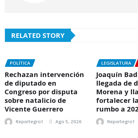
RELATED STORY
POLÍTICA
LEGISLATURA
Rechazan intervención
Joaquín Badi
de diputado en
llegada de 
Congreso por disputa
Morena y ll
sobre natalicio de
fortalecer l
Vicente Guerrero
rumbo a 20
Reportegro1
Ago 5, 2026
Reportegro1