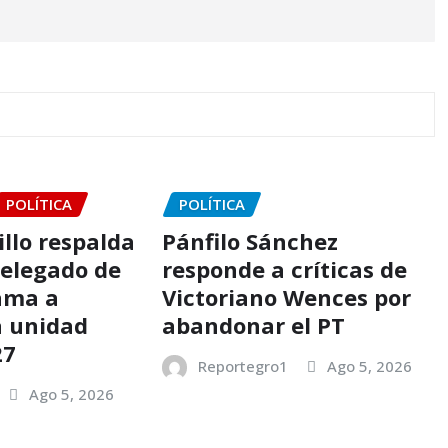
POLÍTICA
POLÍTICA
llo respalda
Pánfilo Sánchez
delegado de
responde a críticas de
ama a
Victoriano Wences por
a unidad
abandonar el PT
27
Reportegro1
Ago 5, 2026
Ago 5, 2026