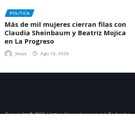
POLÍTICA
Más de mil mujeres cierran filas con
Claudia Sheinbaum y Beatriz Mojica
en La Progreso
Jesus
Ago 10, 2026
Copyright © 2026 | https://reportegro.com | Todos los
derechos reservados
|
NewsExo
por
ThemeArile