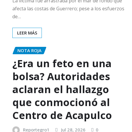
La víctima fue arrastrada por el mar de fondo que
afecta las costas de Guerrero; pese a los esfuerzos
de…
LEER MÁS
NOTA ROJA
¿Era un feto en una
bolsa? Autoridades
aclaran el hallazgo
que conmocionó al
Centro de Acapulco
Reportegro1
Jul 28, 2026
0