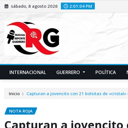
Saltar
sábado, 8 agosto 2026
2:01:05 PM
al
contenido
INTERNACIONAL
GUERRERO
POLÍTICA
Inicio
Capturan a jovencito con 21 bolsitas de «cristal»
NOTA ROJA
Capturan a jovencito 