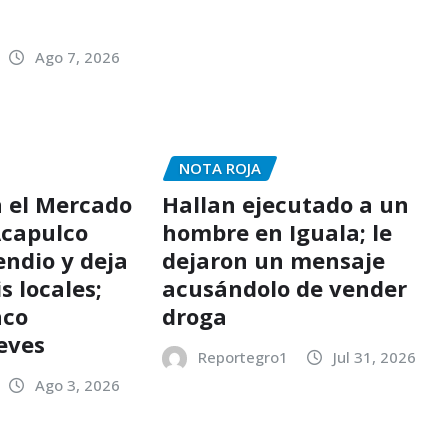
o
Ago 7, 2026
NOTA ROJA
n el Mercado
Hallan ejecutado a un
Acapulco
hombre en Iguala; le
endio y deja
dejaron un mensaje
s locales;
acusándolo de vender
nco
droga
leves
Reportegro1
Jul 31, 2026
Ago 3, 2026