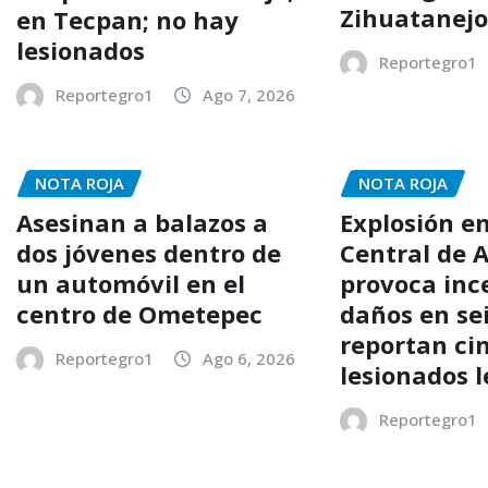
Zihuatanej
en Tecpan; no hay
lesionados
Reportegro1
Reportegro1
Ago 7, 2026
NOTA ROJA
NOTA ROJA
Asesinan a balazos a
Explosión e
dos jóvenes dentro de
Central de 
un automóvil en el
provoca inc
centro de Ometepec
daños en sei
reportan ci
Reportegro1
Ago 6, 2026
lesionados 
Reportegro1