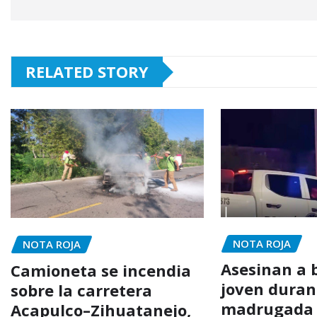
RELATED STORY
NOTA ROJA
NOTA ROJA
Asesinan a 
Camioneta se incendia
joven duran
sobre la carretera
madrugada
Acapulco–Zihuatanejo,