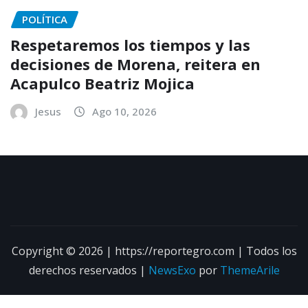
POLÍTICA
Respetaremos los tiempos y las
decisiones de Morena, reitera en
Acapulco Beatriz Mojica
Jesus
Ago 10, 2026
Copyright © 2026 | https://reportegro.com | Todos los
derechos reservados
|
NewsExo
por
ThemeArile