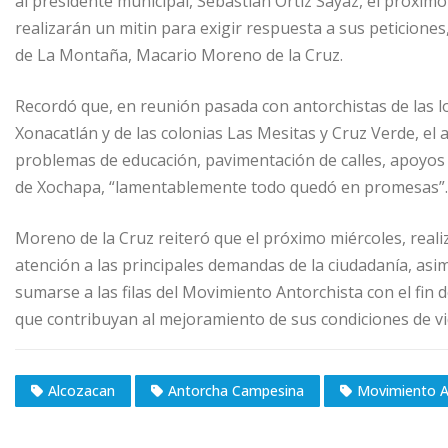
al presidente municipal, Sebastián Ortiz Sayaz, el próxim
realizarán un mitin para exigir respuesta a sus peticiones
de La Montaña, Macario Moreno de la Cruz.
Recordó que, en reunión pasada con antorchistas de las l
Xonacatlán y de las colonias Las Mesitas y Cruz Verde, el
problemas de educación, pavimentación de calles, apoyos 
de Xochapa, “lamentablemente todo quedó en promesas”.
Moreno de la Cruz reiteró que el próximo miércoles, reali
atención a las principales demandas de la ciudadanía, asim
sumarse a las filas del Movimiento Antorchista con el fin
que contribuyan al mejoramiento de sus condiciones de vi
Alcozacan
Antorcha Campesina
Movimiento A