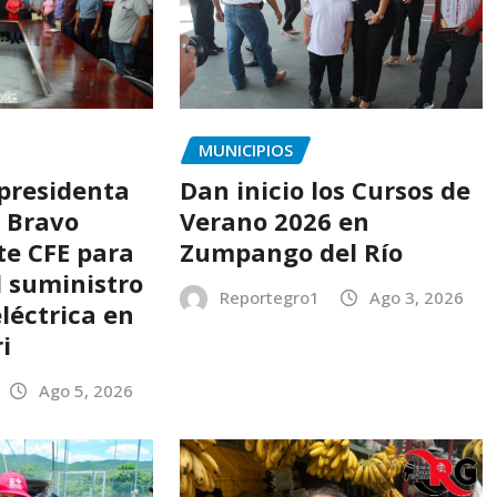
MUNICIPIOS
 presidenta
Dan inicio los Cursos de
s Bravo
Verano 2026 en
te CFE para
Zumpango del Río
l suministro
Reportegro1
Ago 3, 2026
léctrica en
i
Ago 5, 2026