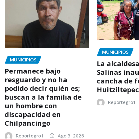
MUNICIPIOS
MUNICIPIOS
La alcaldes
Permanece bajo
Salinas ina
resguardo y no ha
cancha de f
podido decir quién es;
Huitziltepe
buscan a la familia de
Reportegro1
un hombre con
discapacidad en
Chilpancingo
Reportegro1
Ago 3, 2026