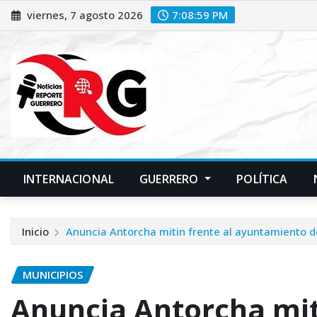
Saltar
viernes, 7 agosto 2026
7:09:00 PM
al
contenido
INTERNACIONAL
GUERRERO
POLÍTICA
Inicio
Anuncia Antorcha mitin frente al ayuntamiento 
MUNICIPIOS
Anuncia Antorcha miti