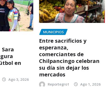
MUNICIPIOS
Entre sacrificios y
esperanza,
a Sara
comerciantes de
ugura
Chilpancingo celebran
útbol en
su día sin dejar los
c
mercados
Ago 3, 2026
Reportegro1
Ago 1, 2026