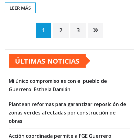
LEER MÁS
Paginación
1
2
3
de
ÚLTIMAS NOTICIAS
entradas
Mi único compromiso es con el pueblo de
Guerrero: Esthela Damián
Plantean reformas para garantizar reposición de
zonas verdes afectadas por construcción de
obras
Acción coordinada permite a FGE Guerrero