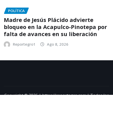
POLÍTICA
Madre de Jesús Plácido advierte
bloqueo en la Acapulco-Pinotepa por
falta de avances en su liberación
Reportegro1
Ago 8, 2026
Copyright © 2026 | https://reportegro.com | Todos los
derechos reservados
|
NewsExo
por
ThemeArile