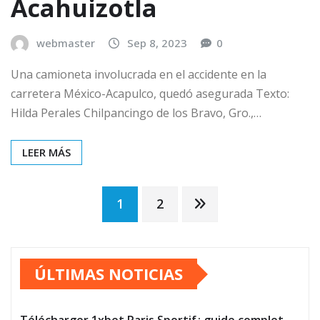
Acahuizotla
webmaster
Sep 8, 2023
0
Una camioneta involucrada en el accidente en la
carretera México-Acapulco, quedó asegurada Texto:
Hilda Perales Chilpancingo de los Bravo, Gro.,…
LEER MÁS
Paginación
1
2
de
ÚLTIMAS NOTICIAS
entradas