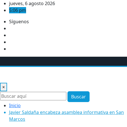
Saltar
jueves, 6 agosto 2026
al
5:06 pm
contenido
Síguenos
×
Buscar
Inicio
Javier Saldaña encabeza asamblea informativa en San
Marcos