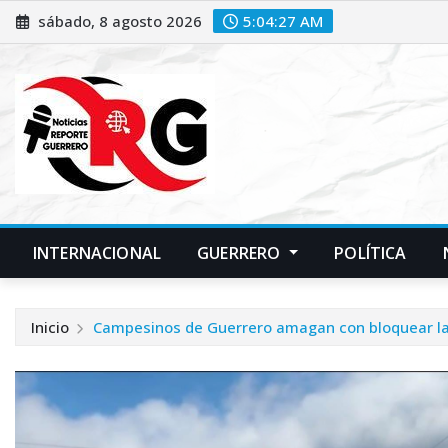
Saltar
sábado, 8 agosto 2026
5:04:28 AM
al
contenido
INTERNACIONAL
GUERRERO
POLÍTICA
Inicio
Campesinos de Guerrero amagan con bloquear la c