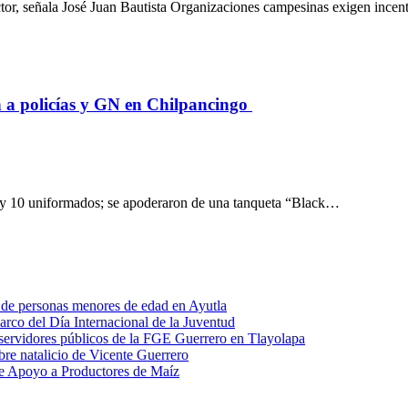
factor, señala José Juan Bautista Organizaciones campesinas exigen ince
n a policías y GN en Chilpancingo
s y 10 uniformados; se apoderaron de una tanqueta “Black…
 de personas menores de edad en Ayutla
arco del Día Internacional de la Juventud
e servidores públicos de la FGE Guerrero en Tlayolapa
re natalicio de Vicente Guerrero
de Apoyo a Productores de Maíz