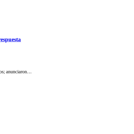
respuesta
icos; anunciaron…