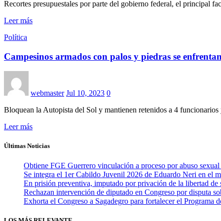
Recortes presupuestales por parte del gobierno federal, el principal 
Leer más
Política
Campesinos armados con palos y piedras se enfrenta
webmaster
Jul 10, 2023
0
Bloquean la Autopista del Sol y mantienen retenidos a 4 funcionario
Leer más
Últimas Noticias
Obtiene FGE Guerrero vinculación a proceso por abuso sexual
Se integra el 1er Cabildo Juvenil 2026 de Eduardo Neri en el m
En prisión preventiva, imputado por privación de la libertad d
Rechazan intervención de diputado en Congreso por disputa sob
Exhorta el Congreso a Sagadegro para fortalecer el Programa 
LOS MÁS RELEVANTE