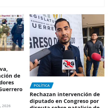
va,
ación de
idores
POLÍTICA
 Guerrero
Rechazan intervención de
diputado en Congreso por
, 2026
disputa sobre natalicio de