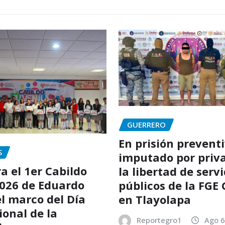
GUERRERO
En prisión preventi
S
imputado por priv
a el 1er Cabildo
la libertad de serv
2026 de Eduardo
públicos de la FGE
el marco del Día
en Tlayolapa
ional de la
Reportegro1
Ago 6