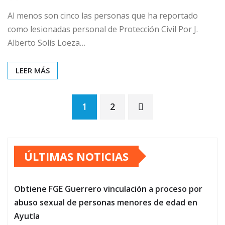
Al menos son cinco las personas que ha reportado
como lesionadas personal de Protección Civil Por J.
Alberto Solís Loeza…
LEER MÁS
Paginación
1
2
de
ÚLTIMAS NOTICIAS
entradas
Obtiene FGE Guerrero vinculación a proceso por
abuso sexual de personas menores de edad en
Ayutla