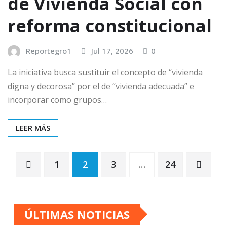
de Vivienda Social con
reforma constitucional
Reportegro1
Jul 17, 2026
0
La iniciativa busca sustituir el concepto de “vivienda
digna y decorosa” por el de “vivienda adecuada” e
incorporar como grupos…
LEER MÁS
Paginación
1
2
3
…
24
de
ÚLTIMAS NOTICIAS