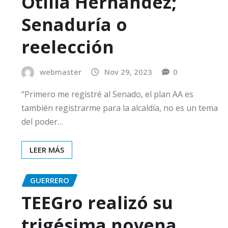
Otilia Hernández;
Senaduría o
reelección
webmaster
Nov 29, 2023
0
“Primero me registré al Senado, el plan AA es
también registrarme para la alcaldía, no es un tema
del poder…
LEER MÁS
GUERRERO
TEEGro realizó su
trigésima novena