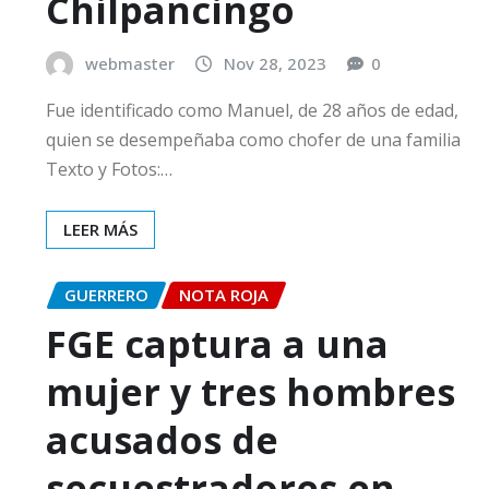
Chilpancingo
webmaster
Nov 28, 2023
0
Fue identificado como Manuel, de 28 años de edad,
quien se desempeñaba como chofer de una familia
Texto y Fotos:…
LEER MÁS
GUERRERO
NOTA ROJA
FGE captura a una
mujer y tres hombres
acusados de
secuestradores en