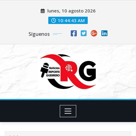
Saltar
lunes, 10 agosto 2026
al
contenido
10:44:44 AM
Síguenos